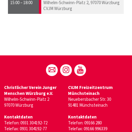
15:00 – 18:00
Wilhelm-Schwinn-Platz 2, 97070 Würzburg
CVJM Würzburg
Christlicher Verein Junger
CVJM Freizeitzentrum
Menschen Würzburg e.V.
Münchsteinach
Wilhelm-Schwinn-Platz 2
Neuebersbacher Str. 30
97070 Würzburg
91481 Münchsteinach
Kontaktdaten
Kontaktdaten
Telefon:
0931 304192-72
Telefon:
09166 280
Telefax: 0931 304192-77
Telefax: 09166 996339