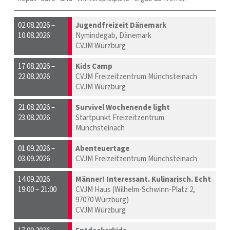
02.08.2026 –
Jugendfreizeit Dänemark
10.08.2026
Nymindegab, Dänemark
CVJM Würzburg
17.08.2026 –
Kids Camp
22.08.2026
CVJM Freizeitzentrum Münchsteinach
CVJM Würzburg
21.08.2026 –
Survivel Wochenende light
23.08.2026
Startpunkt Freizeitzentrum
Münchsteinach
01.09.2026 –
Abenteuertage
03.09.2026
CVJM Freizeitzentrum Münchsteinach
14.09.2026
Männer! Interessant. Kulinarisch. Echt
19:00 – 21:00
CVJM Haus (Wilhelm-Schwinn-Platz 2,
97070 Würzburg)
CVJM Würzburg