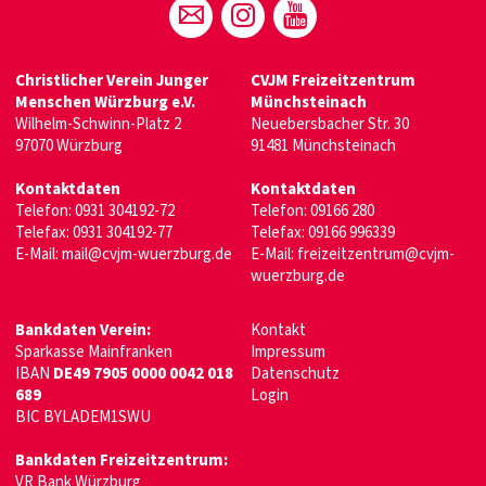
Christlicher Verein Junger
CVJM Freizeitzentrum
Menschen Würzburg e.V.
Münchsteinach
Wilhelm-Schwinn-Platz 2
Neuebersbacher Str. 30
97070 Würzburg
91481 Münchsteinach
Kontaktdaten
Kontaktdaten
Telefon:
0931 304192-72
Telefon:
09166 280
Telefax: 0931 304192-77
Telefax: 09166 996339
E-Mail:
mail@cvjm-wuerzburg.de
E-Mail:
freizeitzentrum@cvjm-
wuerzburg.de
Bankdaten Verein:
Kontakt
Sparkasse Mainfranken
Impressum
IBAN
DE49 7905 0000 0042 018
Datenschutz
689
Login
BIC BYLADEM1SWU
Bankdaten Freizeitzentrum:
VR Bank Würzburg