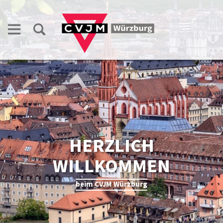
HERZLICH
WILLKOMMEN
beim CVJM Würzburg