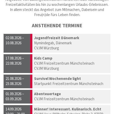
Freizeitaktivitäten bis hin zu wochenlangen Urlaubs-Erlebnissen.
In allem steckt das Angebot zum Mitmachen, Dabeisein und
Freu(n)de fürs Leben finden.
ANSTEHENDE TERMINE
02.08.2026 –
Jugendfreizeit Dänemark
10.08.2026
Nymindegab, Dänemark
CVJM Würzburg
17.08.2026 –
Kids Camp
22.08.2026
CVJM Freizeitzentrum Münchsteinach
CVJM Würzburg
21.08.2026 –
Survivel Wochenende light
23.08.2026
Startpunkt Freizeitzentrum Münchsteinach
01.09.2026 –
Abenteuertage
03.09.2026
CVJM Freizeitzentrum Münchsteinach
14.09.2026
Männer! Interessant. Kulinarisch. Echt