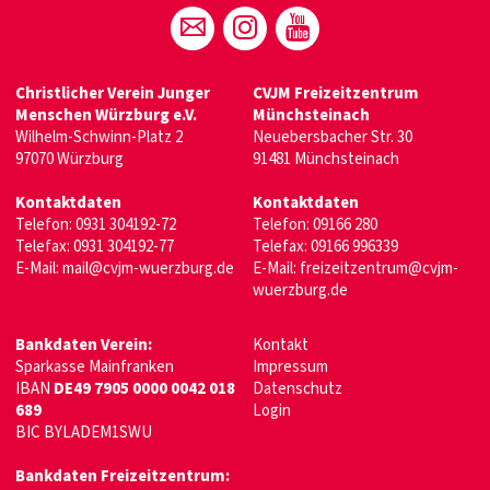
Christlicher Verein Junger
CVJM Freizeitzentrum
Menschen Würzburg e.V.
Münchsteinach
Wilhelm-Schwinn-Platz 2
Neuebersbacher Str. 30
97070 Würzburg
91481 Münchsteinach
Kontaktdaten
Kontaktdaten
Telefon:
0931 304192-72
Telefon:
09166 280
Telefax: 0931 304192-77
Telefax: 09166 996339
E-Mail:
mail@cvjm-wuerzburg.de
E-Mail:
freizeitzentrum@cvjm-
wuerzburg.de
Bankdaten Verein:
Kontakt
Sparkasse Mainfranken
Impressum
IBAN
DE49 7905 0000 0042 018
Datenschutz
689
Login
BIC BYLADEM1SWU
Bankdaten Freizeitzentrum: