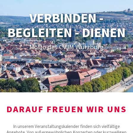
VERBINDEN -
BEGLEITEN - DIENEN
Motto des CVJM Würzburg
DARAUF FREUEN WIR UNS
In unserem Veranstaltungskalender finden sich vielfältige
Angebote. Von außergewöhnlichen Konzerten oder kurzweiligen