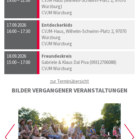
19:00 – 21:00
CVJM Haus (Wilhelm-Schwinn-Platz 2, 97070
Würzburg)
CVJM Würzburg
17.09.2026
Entdeckerkids
16:00 – 17:30
CVJM-Haus, Wilhelm-Schwinn-Platz 2, 97070
Würzburg
CVJM Würzburg
18.09.2026
Freundeskreis
15:00 – 17:00
Gabriele & Klaus Dal Piva (09312706088)
CVJM Würzburg
zur Terminübersicht
BILDER VERGANGENER VERANSTALTUNGEN